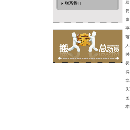
发
联系我们
复
事
事
落
人
时
抚
得
拿
失
图
本