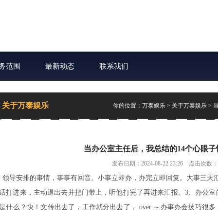
务范围
最新动态
联系我们
关于万泰娱乐
你的位置：
万泰娱乐
>
关于万泰娱乐
> 
当办公室主任后，我总结的14个心眼子
发布日期：2024-08-22 23:26 点击次数：
、领导安排的事情，事事有回音。小事立即办，办完立即回复。大事三天
话打进来，主动退出去并把门带上，听他打完了再进来汇报。3、办公室
是什么？快！文传出去了，工作就分出去了， over ～办事办会技巧很多