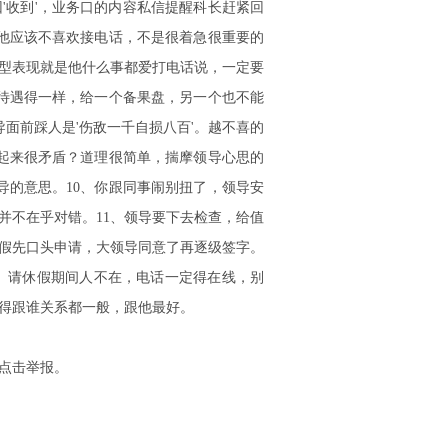
'收到'，业务口的内容私信提醒科长赶紧回
他应该不喜欢接电话，不是很着急很重要的
型表现就是他什么事都爱打电话说，一定要
待遇得一样，给一个备果盘，另一个也不能
面前踩人是'伤敌一千自损八百'。越不喜的
起来很矛盾？道理很简单，揣摩领导心思的
导的意思。10、你跟同事闹别扭了，领导安
并不在乎对错。11、领导要下去检查，给值
休假先口头申请，大领导同意了再逐级签字。
3、请休假期间人不在，电话一定得在线，别
，得跟谁关系都一般，跟他最好。
点击举报。