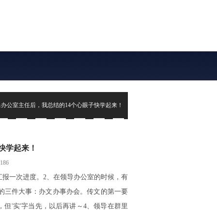
当办公室主任后，我总结的14个心眼子快学起来！
快学起来！
186
汇报一次进度。2、在领导办公室的时候，有
的三件大事：办文办事办会。传文的第一要
，但'实'字当先，以后再讲～4、领导在群里