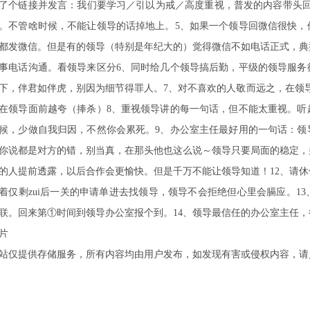
了个链接并发言：我们要学习／引以为戒／高度重视，普发的内容带头回
。不管啥时候，不能让领导的话掉地上。5、如果一个领导回微信很快，
都发微信。但是有的领导（特别是年纪大的）觉得微信不如电话正式，典
事电话沟通。看领导来区分6、同时给几个领导搞后勤，平级的领导服务
下，伴君如伴虎，别因为细节得罪人。7、对不喜欢的人敬而远之，在领导
在领导面前越夸（捧杀）8、重视领导讲的每一句话，但不能太重视。听
候，少做自我归因，不然你会累死。9、办公室主任最好用的一句话：领
你说都是对方的错，别当真，在那头他也这么说～领导只要局面的稳定，
的人提前透露，以后合作会更愉快。但是千万不能让领导知道！12、请
着仅剩zui后一关的申请单进去找领导，领导不会拒绝但心里会膈应。1
联。回来第①时间到领导办公室报个到。14、领导最信任的办公室主任
片
站仅提供存储服务，所有内容均由用户发布，如发现有害或侵权内容，请