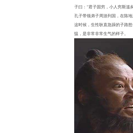
子曰：“君子固穷，小人穷斯滥矣
孔子带领弟子周游列国，在陈地
这时候，生性耿直急躁的子路怒
愠，是非常非常生气的样子。