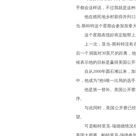
手都会这样说，不过我就是这种
他在殖民地乡村获得并列12名
当-斯科特这个星期会参加加拿
这个星期表现好肯定能帮上大
上一次，亚当-斯科特没有在前
后一个洞面对30英尺的距离，
候表示他的目标是赢得美国公开赛，
自从2000年圆石滩以来，加
中，他成为7抢6唯一出局的选手
他是第一替补。美国公开赛将
序。
与此同时，美国公开赛已经空
望。
可是帕特里克-瑞德德情况却不
美国大师赛，帕特里克-瑞德参